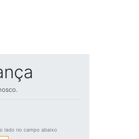
ança
nosco.
ao lado no campo abaixo