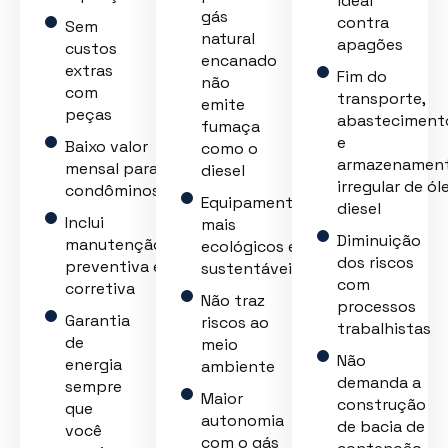
ideal
gás
contra
Sem
natural
apagões
custos
encanado
extras
Fim do
não
com
transporte,
emite
peças
abasteciment
fumaça
e
Baixo valor
como o
armazenamen
mensal para
diesel
irregular de ól
condôminos
Equipamento
diesel
Inclui
mais
Diminuição
manutenção
ecológicos e
dos riscos
preventiva e
sustentáveis
com
corretiva
Não traz
processos
Garantia
riscos ao
trabalhistas
de
meio
Não
energia
ambiente
demanda a
sempre
Maior
construção
que
autonomia
de bacia de
você
com o gás