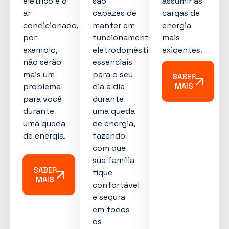
elétrico e o
são
assumir as
ar
capazes de
cargas de
condicionado,
manter em
energia
por
funcionamento
mais
exemplo,
eletrodomésticos
exigentes.
não serão
essenciais
mais um
para o seu
SABER
problema
dia a dia
MAIS
para você
durante
durante
uma queda
uma queda
de energia,
de energia.
fazendo
com que
sua família
SABER
fique
MAIS
confortável
e segura
em todos
os