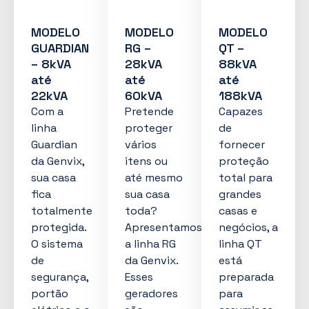
MODELO
MODELO
MODELO
GUARDIAN
RG –
QT –
– 8kVA
28kVA
88kVA
até
até
até
22kVA
60kVA
188kVA
Com a
Pretende
Capazes
linha
proteger
de
Guardian
vários
fornecer
da Genvix,
itens ou
proteção
sua casa
até mesmo
total para
fica
sua casa
grandes
totalmente
toda?
casas e
protegida.
Apresentamos
negócios, a
O sistema
a linha RG
linha QT
de
da Genvix.
está
segurança,
Esses
preparada
portão
geradores
para