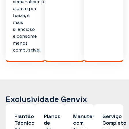
semanalmente
a uma rpm
baixa, é
mais
silencioso
e consome
menos
combustível.
Exclusividade Genvix
Plantão
Planos
Manutenção
Serviço
Técnico
de
com
Completo