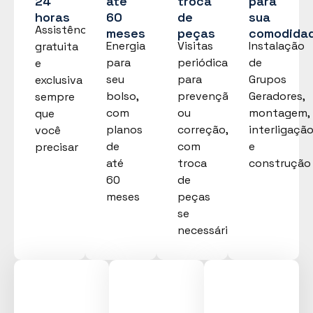
24
até
troca
para
horas
60
de
sua
Assistência
meses
peças
comodida
Energia
Visitas
Instalação
gratuita
para
periódicas
de
e
seu
para
Grupos
exclusiva
bolso,
prevenção
Geradores,
sempre
com
ou
montagem,
que
planos
correção,
interligaçã
você
de
com
e
precisar
até
troca
construção
60
de
meses
peças
se
necessário