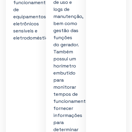
de uso e
funcionamento
logs de
de
manutenção,
equipamentos
bem como
eletrônicos
gestão das
sensíveis e
funções
eletrodomésticos.
do gerador.
Também
possui um
horímetro
embutido
para
monitorar
tempos de
funcionamento,
fornecer
informações
para
determinar