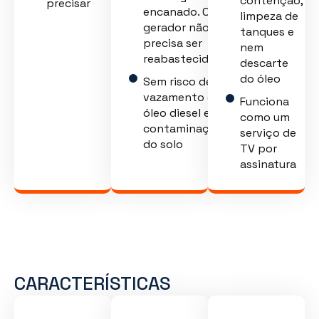
contenção,
precisar
encanado. O
limpeza de
gerador não
tanques e
precisa ser
nem
reabastecido
descarte
do óleo
Sem risco de
vazamento de
Funciona
óleo diesel e
como um
contaminação
serviço de
do solo
TV por
assinatura
CARACTERÍSTICAS