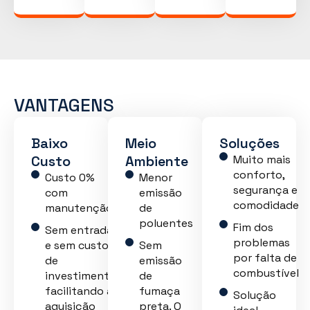
VANTAGENS
Baixo
Meio
Soluções
Custo
Ambiente
Muito mais
conforto,
Custo 0%
Menor
segurança e
com
emissão
comodidade
manutenção
de
poluentes
Fim dos
Sem entrada
problemas
e sem custo
Sem
por falta de
de
emissão
combustível
investimento,
de
facilitando a
fumaça
Solução
aquisição
preta. O