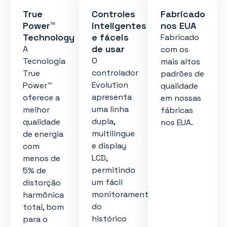
True
Controles
Fabricado
Power™
inteligentes
nos EUA
Technology
e fáceis
Fabricado
de usar
A
com os
O
Tecnologia
mais altos
controlador
True
padrões de
Evolution
Power™
qualidade
apresenta
oferece a
em nossas
uma linha
melhor
fábricas
dupla,
qualidade
nos EUA.
multilíngue
de energia
e display
com
LCD,
menos de
permitindo
5% de
um fácil
distorção
monitoramento
harmônica
do
total, bom
histórico
para o