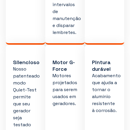
intervalos
de
manutenção
e disparar
lembretes.
Silencioso
Motor G-
Pintura
Force
durável
Nosso
Motores
Acabamento
patenteado
projetados
que ajuda a
modo
para serem
tornar o
Quiet-Test
usados em
alumínio
permite
geradores.
resistente
que seu
à corrosão.
gerador
seja
testado