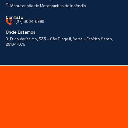
Manutenção de Motobombas de Incêndio
Contato
(27) 3064-6999
Onde Estamos
R. Érico Veríssimo, 335 – São Diogo II, Serra – Espírito Santo,
29164-078