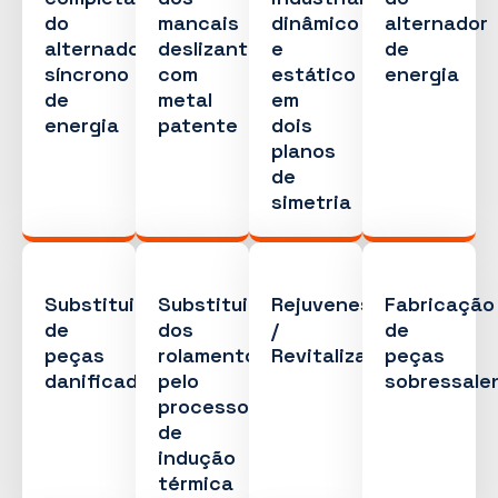
do
mancais
dinâmico
alternador
alternador
deslizantes
e
de
síncrono
com
estático
energia
de
metal
em
energia
patente
dois
planos
de
simetria
Substituição
Substituição
Rejuvenescimento
Fabricação
de
dos
/
de
peças
rolamentos
Revitalização
peças
danificadas
pelo
sobressale
processo
de
indução
térmica