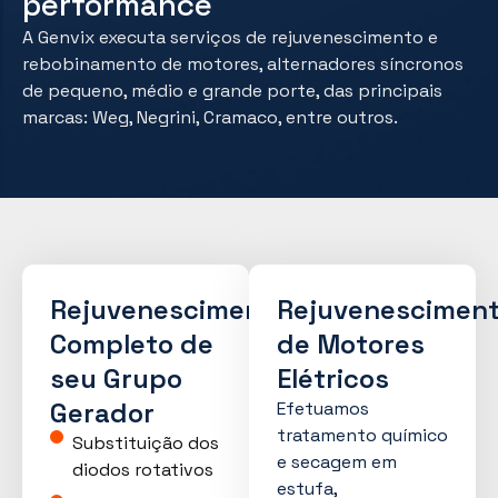
performance
A Genvix executa serviços de rejuvenescimento e
rebobinamento de motores, alternadores síncronos
de pequeno, médio e grande porte, das principais
marcas: Weg, Negrini, Cramaco, entre outros.
Rejuvenescimento
Rejuvenescimen
Completo de
de Motores
seu Grupo
Elétricos
Gerador
Efetuamos
tratamento químico
Substituição dos
e secagem em
diodos rotativos
estufa,