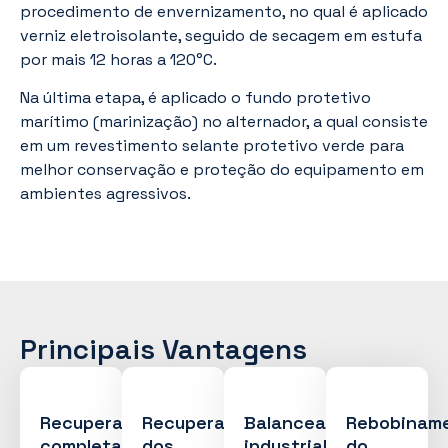
procedimento de envernizamento, no qual é aplicado
verniz eletroisolante, seguido de secagem em estufa
por mais 12 horas a 120°C.
Na última etapa, é aplicado o fundo protetivo
marítimo (marinização) no alternador, a qual consiste
em um revestimento selante protetivo verde para
melhor conservação e proteção do equipamento em
ambientes agressivos.
Principais Vantagens
Recuperação
Recuperação
Balanceamento
Rebobinam
completa
dos
industrial,
do