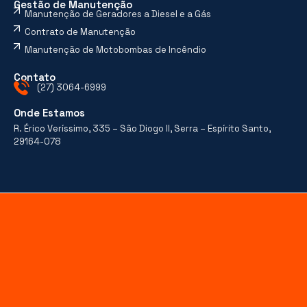
Gestão de Manutenção
Manutenção de Geradores a Diesel e a Gás
Contrato de Manutenção
Manutenção de Motobombas de Incêndio
Contato
(27) 3064-6999
Onde Estamos
R. Érico Veríssimo, 335 – São Diogo II, Serra – Espírito Santo,
29164-078