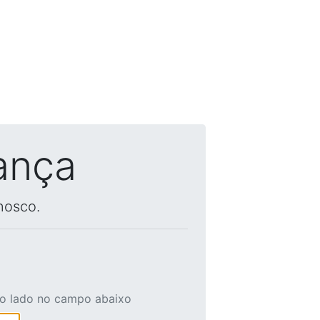
ança
nosco.
ao lado no campo abaixo