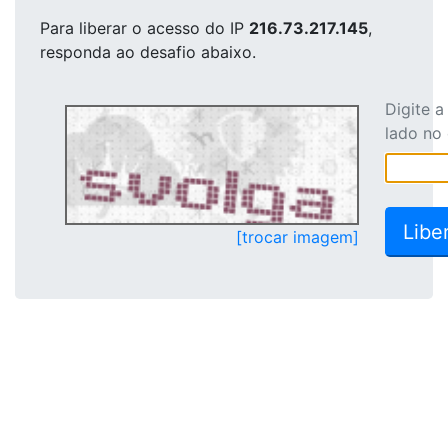
Para liberar o acesso
do IP
216.73.217.145
,
responda ao desafio abaixo.
Digite 
lado no
[trocar imagem]